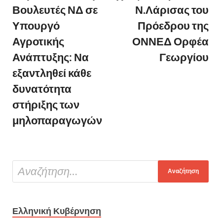
Βουλευτές ΝΔ σε
Ν.Λάρισας του
Υπουργό
Πρόεδρου της
Αγροτικής
ΟΝΝΕΔ Ορφέα
Ανάπτυξης: Να
Γεωργίου
εξαντληθεί κάθε
δυνατότητα
στήριξης των
μηλοπαραγωγών
Ελληνική Κυβέρνηση