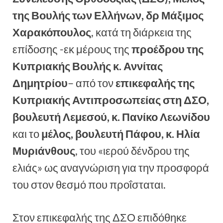
της Βουλής των Ελλήνων, δρ Μάξιμος
Χαρακόπουλος
, κατά τη διάρκεια της
επίδοσης -εκ μέρους της
προέδρου της
Κυπριακής Βουλής κ. Αννίτας
Δημητρίου
– από τον
επικεφαλής της
Κυπριακής Αντιπροσωπείας στη ΔΣΟ,
βουλευτή Λεμεσού, κ. Πανίκο Λεωνίδου
και το
μέλος, βουλευτή Πάφου, κ. Ηλία
Μυριάνθους
, του «ιερού δένδρου της
ελιάς» ως αναγνώριση για την προσφορά
του στον θεσμό που προΐσταται.
Στον επικεφαλής της ΔΣΟ επιδόθηκε