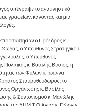
γός υπέγραψε το αναμνηστικό
ας γραφείων, κάνοντας και μια
κλογές.
εκπροσώπησαν ο Πρόεδρος κ.
ς Θώδας, ο Υπεύθυνος Στρατηγικού
Αγγελούλης, ο Υπεύθυνος
 Πολιτικής κ. Βασίλης Βόσιος, η
σότητας των Φύλων κ. Ιωάννα
 Χρήστος Σταυροθεόδωρος, το
θυνος Οργάνωσης κ. Βασίλης
ωσης & Συντονισμού κ. Μανώλης
δρος της ΔΗΜ.Τ.Ο Αγιάς κ. Γιώργος