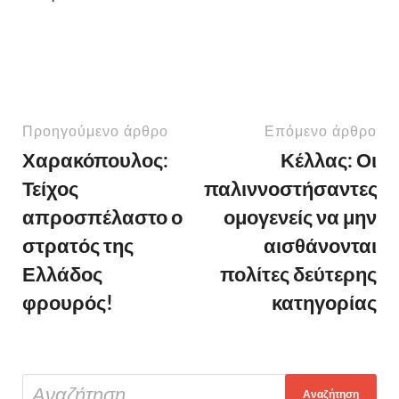
Προηγούμενο άρθρο
Επόμενο άρθρο
Χαρακόπουλος:
Κέλλας: Οι
Τείχος
παλιννοστήσαντες
απροσπέλαστο ο
ομογενείς να μην
στρατός της
αισθάνονται
Ελλάδος
πολίτες δεύτερης
φρουρός!
κατηγορίας