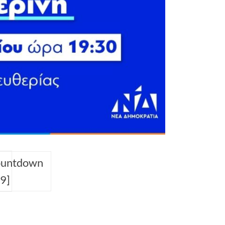
ountdown
9]