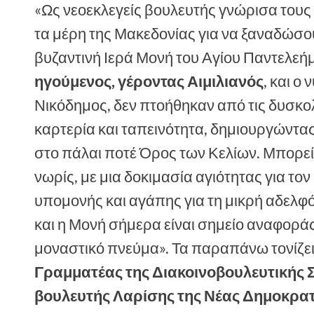
«Ως νεοεκλεγείς βουλευτής γνώρισα του
τα μέρη της Μακεδονίας για να ξαναδώσο
βυζαντινή Ιερά Μονή του Αγίου Παντελεή
ηγούμενος, γέροντας Αιμιλιανός
, και ο
Νικόδημος, δεν πτοήθηκαν από τις δυσκολ
καρτερία και ταπεινότητα, δημιουργώντα
στο πάλαι ποτέ Όρος των Κελίων. Μπορεί 
νωρίς, με μια δοκιμασία αγιότητας για τον
υπομονής και αγάπης για τη μικρή αδελφ
και η Μονή σήμερα είναι σημείο αναφορά
μοναστικό πνεύμα». Τα παραπάνω τονίζει
Γραμματέας της Διακοινοβουλευτικής 
βουλευτής Λαρίσης της Νέας Δημοκρατ