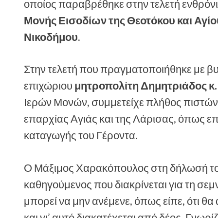
οποίος παραβρέθηκε στην τελετή ενθρόν
Μονής Εισοδίων της Θεοτόκου και Αγίο
Νικοδήμου
.
Στην τελετή που πραγματοποιήθηκε με β
επιχώριου
μητροπολίτη Δημητριάδος κ.
Ιερών Μονών, συμμετείχε πλήθος πιστών 
επαρχίας Αγιάς και της Λάρισας, όπως επ
καταγωγής του Γέροντα.
Ο Μάξιμος Χαρακόπουλος στη δήλωσή του
καθηγούμενος που διακρίνεται για τη σεμν
μπορεί να μην ανέμενε, όπως είπε, ότι θ
και γι’ αυτό διακατέχεται από δέος. Γνωρ