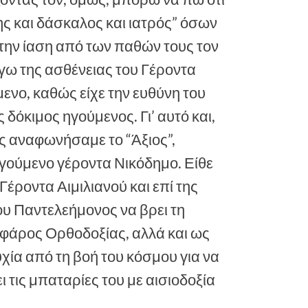
της και δάσκαλος και ιατρός” όσων
την ίαση από των παθών τους τον
όγω της ασθένειας του Γέροντα
ενο, καθώς είχε την ευθύνη του
όκιμος ηγούμενος. Γι’ αυτό και,
ς αναφωνήσαμε το “Άξιος”,
γούμενο γέροντα Νικόδημο. Είθε
έροντα Αιμιλιανού και επί της
ου Παντελεήμονος να βρει τη
 φάρος Ορθοδοξίας, αλλά και ως
χία από τη βοή του κόσμου για να
ι τις μπαταρίες του με αισιοδοξία