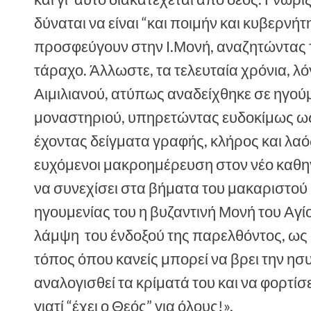
δύναται να είναι “και ποιμήν και κυβερνή
προσφεύγουν στην Ι.Μονή, αναζητώντας 
τάραχο. Άλλωστε, τα τελευταία χρόνια, λ
Αιμιλιανού, ατύπως αναδείχθηκε σε ηγούμ
μοναστηριού, υπηρετώντας ευδοκίμως ως δ
έχοντας δείγματα γραφής, κλήρος και λαό
ευχόμενοι μακροημέρευση στον νέο καθη
να συνεχίσει στα βήματα του μακαριστού Γ
ηγουμενίας του η βυζαντινή Μονή του Αγί
λάμψη του ένδοξού της παρελθόντος, ως
τόπος όπου κανείς μπορεί να βρει την ησυ
αναλογισθεί τα κρίματά του και να φορτίσε
γιατί “έχει ο Θεός” για όλους!».