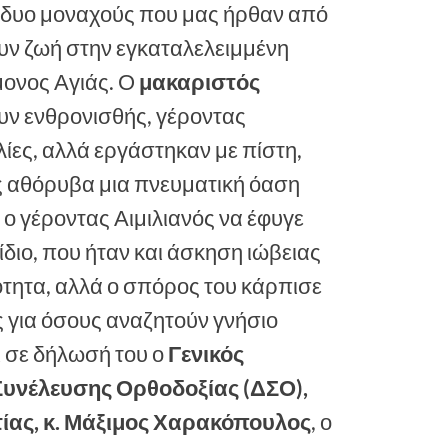
ς δυο μοναχούς που μας ήρθαν από
υν ζωή στην εγκαταλελειμμένη
μονος Αγιάς. Ο
μακαριστός
 νυν ενθρονισθής, γέροντας
ίες, αλλά εργάστηκαν με πίστη,
ς αθόρυβα μια πνευματική όαση
ο γέροντας Αιμιλιανός να έφυγε
 ίδιο, που ήταν και άσκηση ιώβειας
ότητα, αλλά ο σπόρος του κάρπισε
ς για όσους αναζητούν γνήσιο
 σε δήλωσή του ο
Γενικός
Συνέλευσης Ορθοδοξίας (ΔΣΟ),
ίας, κ. Μάξιμος Χαρακόπουλος
, ο