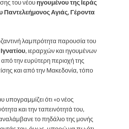
ισης του νέου
ηγουμένου της Ιεράς
υ Παντελεήμονος Αγιάς, Γέροντα
υζαντινή λαμπρότητα παρουσία του
 Ιγνατίου
, ιεραρχών και ηγουμένων
από την ευρύτερη περιοχή της
ίσης και από την Μακεδονία, τόπο
 υπογραμμίζει ότι «ο νέος
ότητα και την ταπεινότητά του,
α αναλάμβανε το πηδάλιο της μονής
ίζοντάς τον, όμως, μπορώ να πω ότι