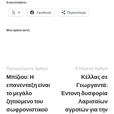
Κοινοποιήστε:
X
Facebook
Περισσότερα
Μου αρέσει αυτό:
Προηγούμενο άρθρο
Επόμενο άρθρο
Μπίζιου: Η
Κέλλας σε
επανένταξη είναι
Γεωργαντά:
το μεγάλο
Έντονη δυσφορία
ζητούμενο του
Λαρισαίων
σωφρονιστικού
αγροτών για την