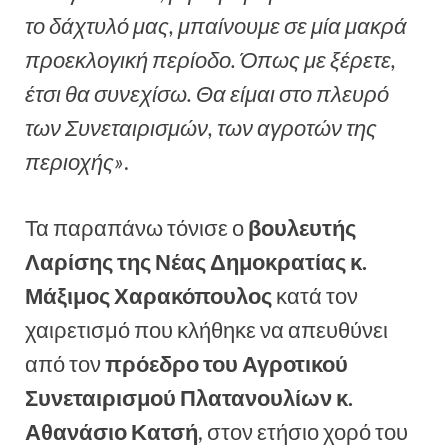
το δάχτυλό μας, μπαίνουμε σε μία μακρά
προεκλογική περίοδο. Όπως με ξέρετε,
έτσι θα συνεχίσω. Θα είμαι στο πλευρό
των Συνεταιρισμών, των αγροτών της
περιοχής»
.
Τα παραπάνω τόνισε ο
βουλευτής
Λαρίσης της Νέας Δημοκρατίας κ.
Μάξιμος Χαρακόπουλος
κατά τον
χαιρετισμό που κλήθηκε να απευθύνει
από τον
πρόεδρο του Αγροτικού
Συνεταιρισμού
Πλατανουλίων
κ.
Αθανάσιο
Κατσή
, στον ετήσιο χορό του