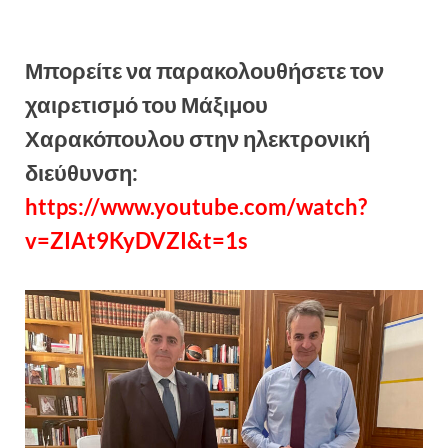
Μπορείτε να παρακολουθήσετε τον
χαιρετισμό του Μάξιμου
Χαρακόπουλου στην ηλεκτρονική
διεύθυνση:
https://www.youtube.com/watch?
v=ZIAt9KyDVZI&t=1s