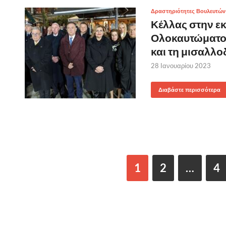
Δραστηριότητες Βουλευτών
Κέλλας στην ε
Ολοκαυτώματος
και τη μισαλλο
28 Ιανουαρίου 2023
Διαβάστε περισσότερα
1
2
…
4