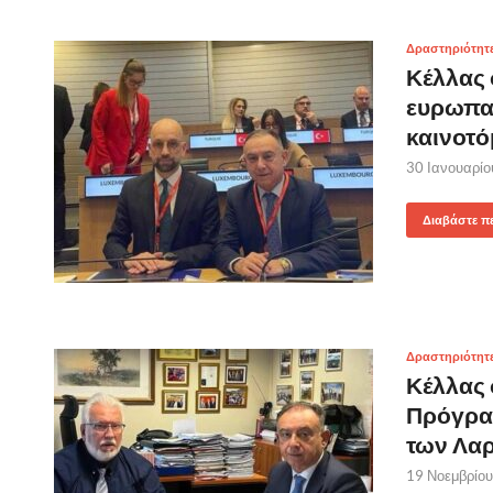
Δραστηριότητ
Κέλλας 
ευρωπαϊ
καινοτό
30 Ιανουαρί
Διαβάστε π
Δραστηριότητ
Κέλλας 
Πρόγρα
των Λα
19 Νοεμβρίο