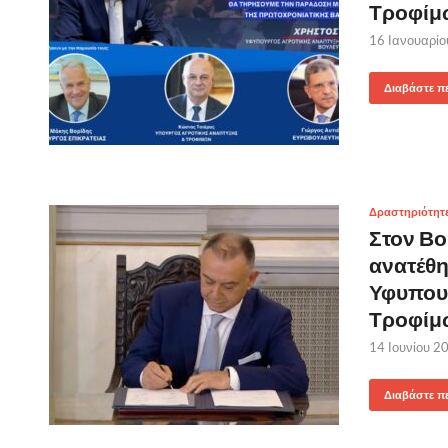
Τροφίμ
16 Ιανουαρί
Διαβάστε π
Δραστηριότητ
Στον Βο
ανατέθη
Υφυπουρ
Τροφίμ
14 Ιουνίου 2
Διαβάστε π