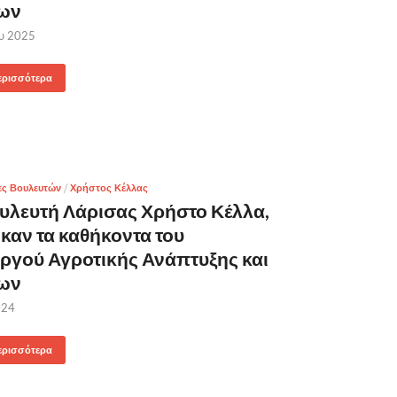
ων
ου 2025
ερισσότερα
ες Βουλευτών
/
Χρήστος Κέλλας
υλευτή Λάρισας Χρήστο Κέλλα,
καν τα καθήκοντα του
γού Αγροτικής Ανάπτυξης και
ων
024
ερισσότερα