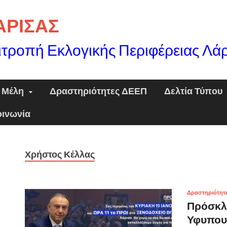
ΛΑΡΙΣΑΣ
ιτροπή Εκλογικής Περιφέρειας Λά
Μέλη
Δραστηριότητες ΔΕΕΠ
Δελτία Τύπου
οινωνία
Χρήστος Κέλλας
Δραστηριότητ
Πρόσκλ
Υφυπουρ