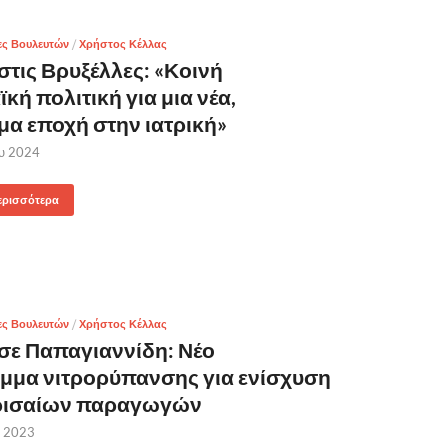
ες Βουλευτών
/
Χρήστος Κέλλας
στις Βρυξέλλες: «Κοινή
κή πολιτική για μια νέα,
μα εποχή στην ιατρική»
ου 2024
ερισσότερα
ες Βουλευτών
/
Χρήστος Κέλλας
σε Παπαγιαννίδη: Νέο
μμα νιτρορύπανσης για ενίσχυση
ρισαίων παραγωγών
υ 2023